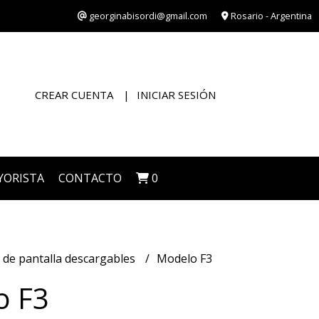
georginabisordi@gmail.com
Rosario - Argentina
CREAR CUENTA
INICIAR SESIÓN
YORISTA
CONTACTO
0
 de pantalla descargables
Modelo F3
o F3