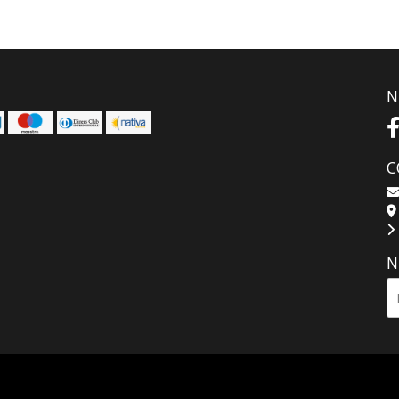
N
C
N