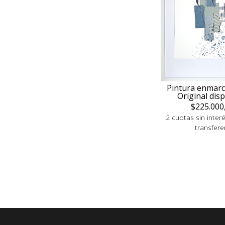
Pintura enmarc
Original dis
$225.000
2 cuotas sin inter
transfere