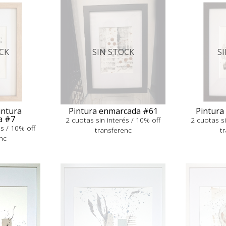
CK
SIN STOCK
S
ntura
Pintura enmarcada #61
Pintura
a #7
2 cuotas sin interés / 10% off
2 cuotas si
és / 10% off
transferenc
t
nc