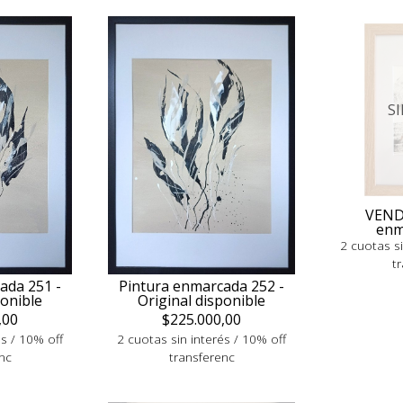
S
VEND
enm
2 cuotas si
t
Pintura enmarcada 252 -
ada 251 -
Original disponible
ponible
$225.000,00
,00
2 cuotas sin interés / 10% off
és / 10% off
transferenc
nc