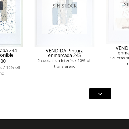
S
SIN STOCK
VENDI
ada 244 -
VENDIDA Pintura
enma
ponible
enmarcada 245
2 cuotas si
2 cuotas sin interés / 10% off
,00
t
transferenc
és / 10% off
nc