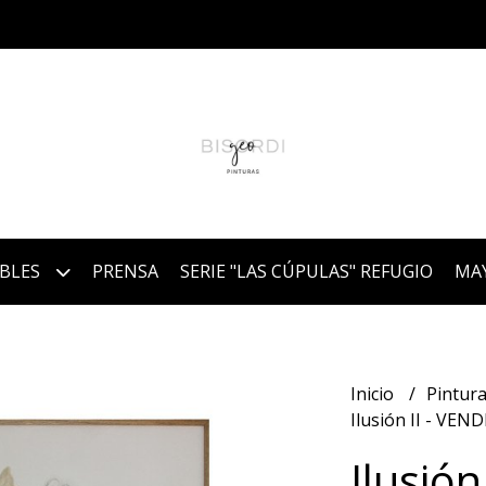
IBLES
PRENSA
SERIE "LAS CÚPULAS" REFUGIO
MA
Inicio
Pintura
Ilusión II - VEN
Ilusión