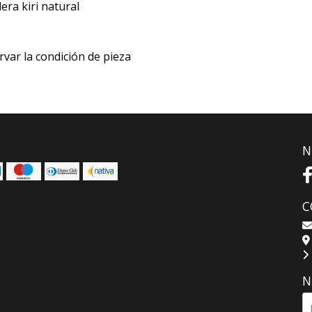
ra kiri natural
rvar la condición de pieza
N
C
N