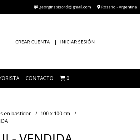
georginabisordi@gmail.com
Rosario - Argentina
CREAR CUENTA
INICIAR SESIÓN
YORISTA
CONTACTO
0
s en bastidor
100 x 100 cm
DIDA
 II - VENDIDA