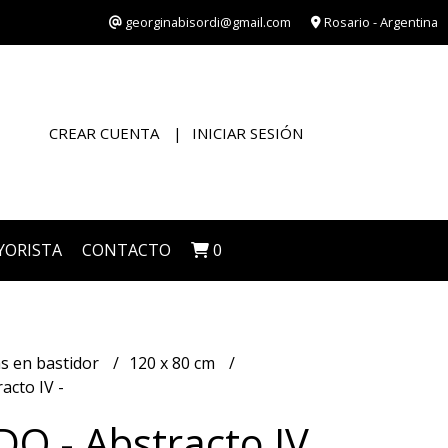
georginabisordi@gmail.com
Rosario - Argentina
CREAR CUENTA
INICIAR SESIÓN
YORISTA
CONTACTO
0
s en bastidor
120 x 80 cm
acto IV -
O - Abstracto IV