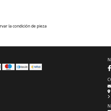
rvar la condición de pieza
N
C
N