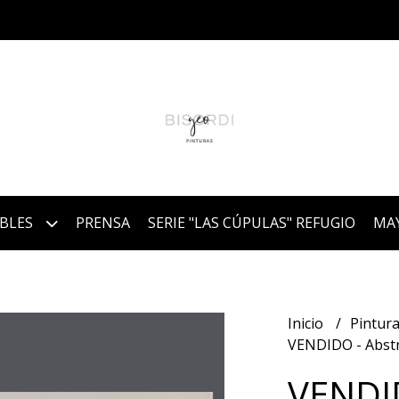
IBLES
PRENSA
SERIE "LAS CÚPULAS" REFUGIO
MA
Inicio
Pintura
VENDIDO - Abstr
VENDID