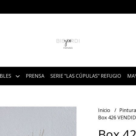
IBLES
PRENSA
SERIE "LAS CÚPULAS" REFUGIO
MA
Inicio
Pintura
Box 426 VENDI
Box 4