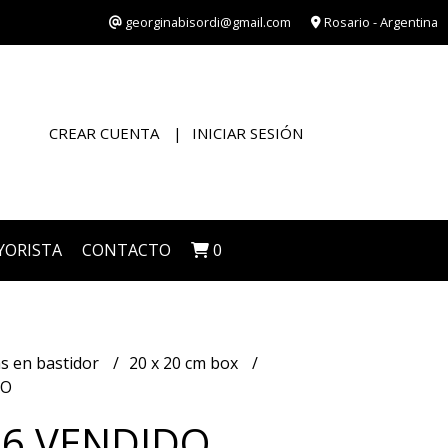
georginabisordi@gmail.com
Rosario - Argentina
CREAR CUENTA
INICIAR SESIÓN
YORISTA
CONTACTO
0
s en bastidor
20 x 20 cm box
DO
26 VENDIDO