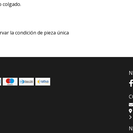
o colgado.
rvar la condición de pieza única
N
C
N