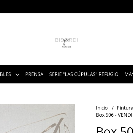
IBLES
PRENSA
SERIE "LAS CÚPULAS" REFUGIO
MA
Inicio
Pintura
Box 506 - VEND
Box 5