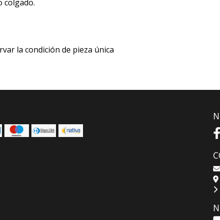
o colgado.
rvar la condición de pieza única
N
C
N