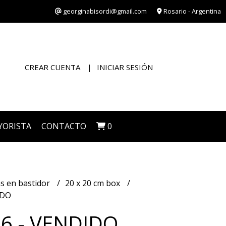
georginabisordi@gmail.com
Rosario - Argentina
CREAR CUENTA
INICIAR SESIÓN
YORISTA
CONTACTO
0
s en bastidor
20 x 20 cm box
IDO
06 - VENDIDO