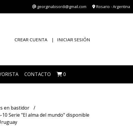
georginabisordi@gmail.com
Rosario - Argentina
CREAR CUENTA
INICIAR SESIÓN
YORISTA
CONTACTO
0
s en bastidor
10 Serie "El alma del mundo" disponible
Uruguay