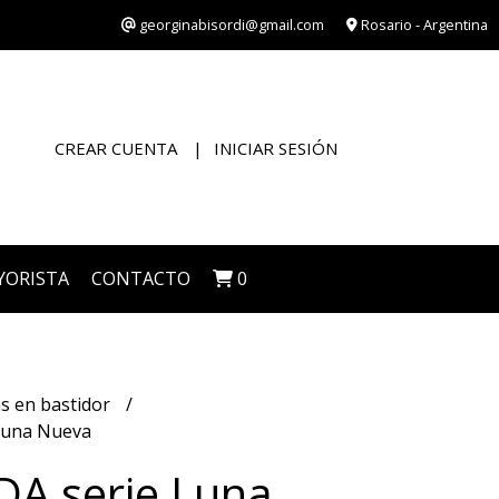
georginabisordi@gmail.com
Rosario - Argentina
CREAR CUENTA
INICIAR SESIÓN
YORISTA
CONTACTO
0
s en bastidor
Luna Nueva
A serie Luna