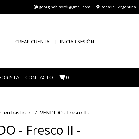
georginabisordi@gmail.com
Rosario - Argentina
CREAR CUENTA
INICIAR SESIÓN
YORISTA
CONTACTO
0
s en bastidor
VENDIDO - Fresco II -
O - Fresco II -