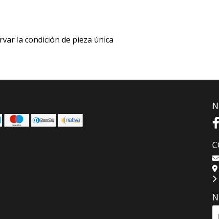
rvar la condición de pieza única
N
C
N